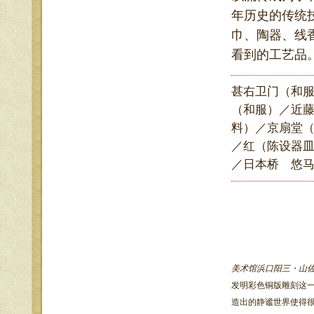
年历史的传统
巾、陶器、线
看到的工艺品
甚右卫门（和
（和服）／近
料）／京扇堂（
／红（陈设器
／日本桥 悠
美术馆浜口阳三・山
发明彩色铜版雕刻这一
造出的静谧世界使得很