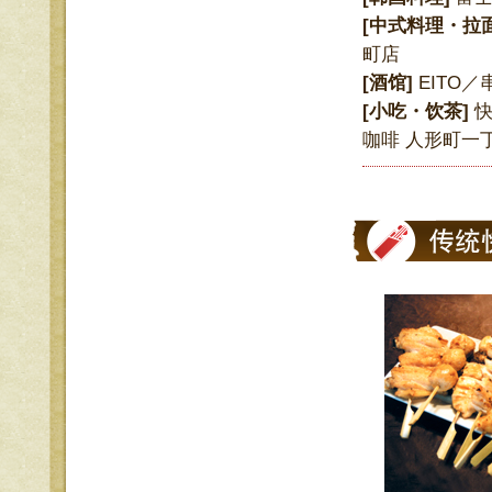
[中式料理・拉
町店
[酒馆]
EITO
[小吃・饮茶]
咖啡 人形町一丁目