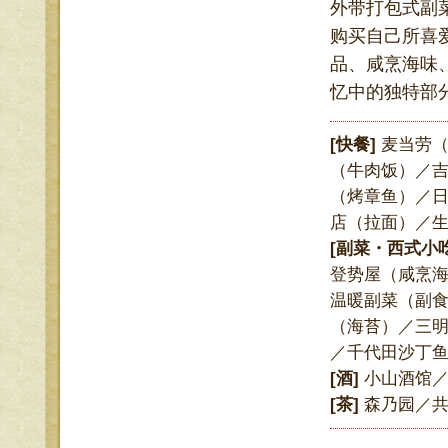
外带打包式副
购买自己所喜
品、咸烹海味
忆中的独特部
[快餐]
麦当劳（
（牛肉饭）／吉
（烤章鱼）／日
店（拉面）／
[副菜・西式小
登势屋（咸烹
温暖副菜（副
（海苔）／三明
／千代田沙丁鱼／
[酒]
小山酒馆
[茶]
森乃园／