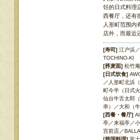
饪的日式料理
西餐厅，还有
人形町范围内
店外，而最近
[寿司]
江户浜／
TOCHINO-KI
[荞麦面]
松竹庵
[日式饮食]
AW
／人形町北浜
町今半（日式
仙台牛舌太郎
串）／大和（
[西餐・餐厅]
A
亭／来福亭／小春轩／
宫前店／BALLA
[韩国料理]
富