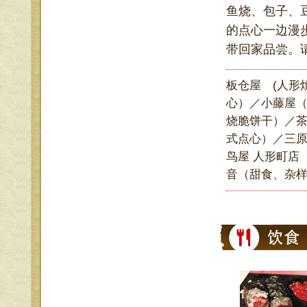
鱼烧、包子、
的点心一边漫
带回家品尝。
板仓屋 (人形
心）／小藤屋（
烧脆饼干）／茶
式点心）／三
鸟屋 人形町店
音（甜食、杂