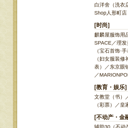
白洋舍（洗衣
Shop人形町
[
时尚
]
麒麟屋服饰用品
SPACE／理发
（宝石首饰·
（妇女服装修
表）／东京眼
／MARIONP
[
教育・娱乐
]
文教堂（书）／
（彩票）／皇
[
不动产・金
辅助30（不